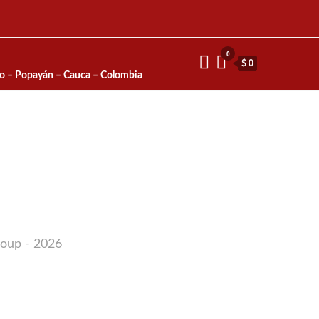
0
$ 0
io – Popayán – Cauca – Colombia
roup - 2026