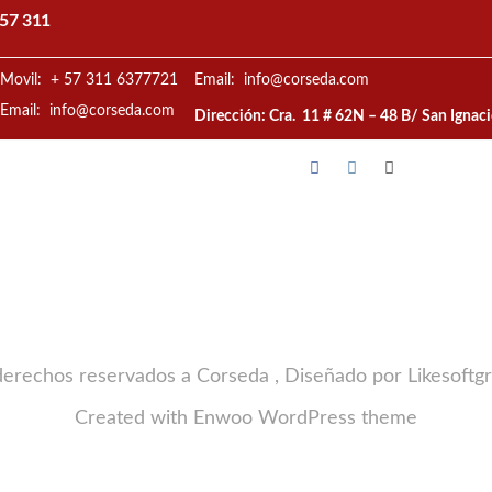
57 311
Movil: + 57 311 6377721
Email: info@corseda.com
Email: info@corseda.com
Dirección: Cra. 11 # 62N – 48 B/ San Ignac
derechos reservados a Corseda , Diseñado por Likesoftg
Created with
Enwoo
WordPress theme