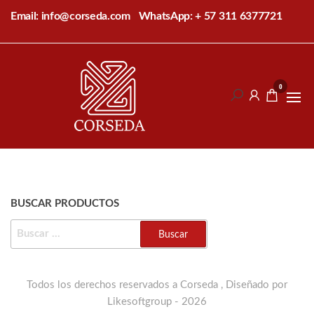
Saltar
Email: info@corseda.com
WhatsApp: + 57 311 6377721
al
contenido
Corseda
Corporación
para el
0
desarrollo
de la
sericultura
del Cauca
BUSCAR PRODUCTOS
BUSCAR:
Todos los derechos reservados a Corseda , Diseñado por
Likesoftgroup - 2026