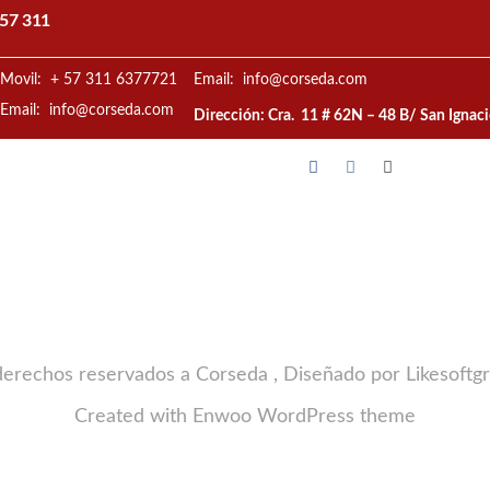
57 311
Movil: + 57 311 6377721
Email: info@corseda.com
Email: info@corseda.com
Dirección: Cra. 11 # 62N – 48 B/ San Ignac
derechos reservados a Corseda , Diseñado por Likesoftg
Created with
Enwoo
WordPress theme