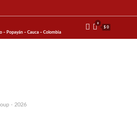
0
$ 0
io – Popayán – Cauca – Colombia
roup - 2026