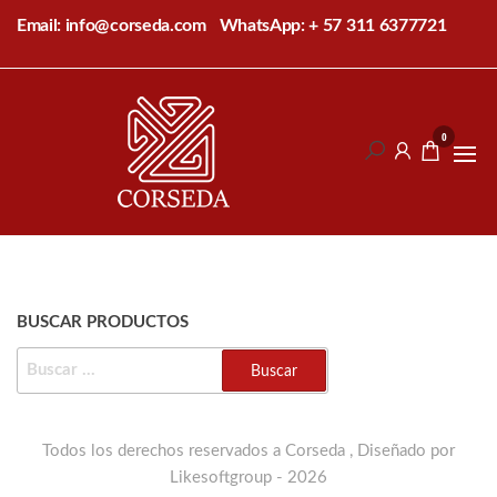
Saltar
Email: info@corseda.com
WhatsApp: + 57 311 6377721
al
contenido
Corseda
Corporación
para el
0
desarrollo
de la
sericultura
del Cauca
BUSCAR PRODUCTOS
BUSCAR:
Todos los derechos reservados a Corseda , Diseñado por
Likesoftgroup - 2026