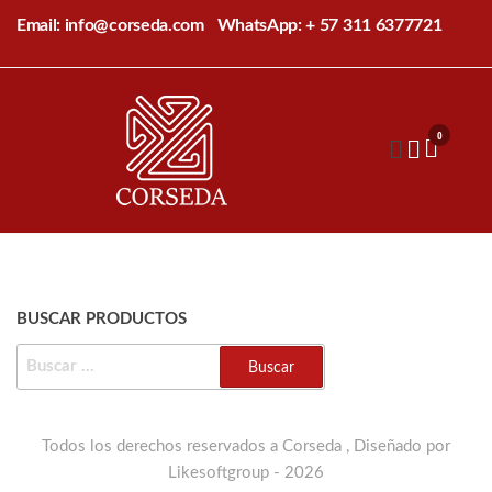
Saltar
Email: info@corseda.com
WhatsApp: + 57 311 6377721
al
contenido
Corseda
Corporación
para el
0
desarrollo
de la
sericultura
del Cauca
BUSCAR PRODUCTOS
BUSCAR:
Todos los derechos reservados a Corseda , Diseñado por
Likesoftgroup - 2026