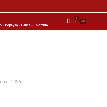
0
$ 0
io – Popayán – Cauca – Colombia
roup - 2026