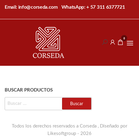
Saltar
Email: info@corseda.com
WhatsApp: + 57 311 6377721
al
contenido
Corseda
Corporación
para el
0
desarrollo
de la
sericultura
del Cauca
BUSCAR PRODUCTOS
BUSCAR:
Todos los derechos reservados a Corseda , Diseñado por
Likesoftgroup - 2026