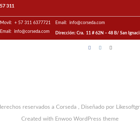
57 311
Movil: + 57 311 6377721
Email: info@corseda.com
Email: info@corseda.com
Dirección: Cra. 11 # 62N – 48 B/ San Ignac
derechos reservados a Corseda , Diseñado por Likesoftg
Created with
Enwoo
WordPress theme