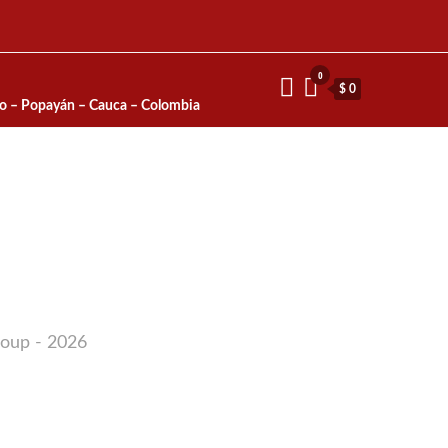
0
$ 0
io – Popayán – Cauca – Colombia
roup - 2026