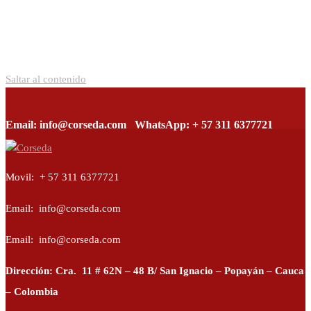
Saltar al contenido
Email: info@corseda.com
WhatsApp: + 57 311 6377721
Corseda
Corporación para el desarrollo de la sericultura del Cauca
Movil: + 57 311 6377721
Email: info@corseda.com
Email: info@corseda.com
Dirección: Cra. 11 # 62N – 48 B/ San Ignacio – Popayán – Cauca
– Colombia