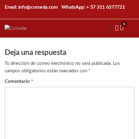
Saltar
Email: info@corseda.com
WhatsApp: + 57 311 6377721
al
contenido
0
Corseda
Corporación
para el
desarrollo
de la
Deja una respuesta
sericultura
del Cauca
Tu dirección de correo electrónico no será publicada.
Los
campos obligatorios están marcados con
*
Comentario
*