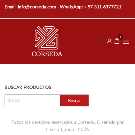
Saltar
Email: info@corseda.com
WhatsApp: + 57 311 6377721
al
contenido
Corseda
Corporación
para el
0
desarrollo
de la
sericultura
del Cauca
BUSCAR PRODUCTOS
BUSCAR:
Todos los derechos reservados a Corseda , Diseñado por
Likesoftgroup - 2026