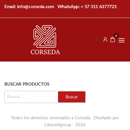
Saltar
Email: info@corseda.com
WhatsApp: + 57 311 6377721
al
contenido
Corseda
Corporación
para el
0
desarrollo
de la
sericultura
del Cauca
BUSCAR PRODUCTOS
BUSCAR:
Todos los derechos reservados a Corseda , Diseñado por
Likesoftgroup - 2026