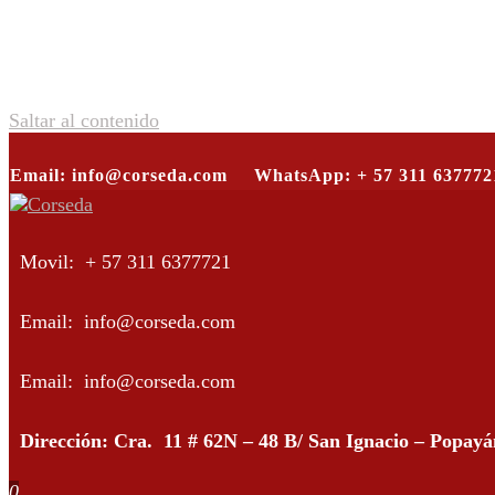
Saltar al contenido
Email: info@corseda.com
WhatsApp: + 57 311 637772
Corseda
Corporación para el desarrollo de la sericultura del Cauca
Movil: + 57 311 6377721
Email: info@corseda.com
Email: info@corseda.com
Dirección: Cra. 11 # 62N – 48 B/ San Ignacio – Popay
0