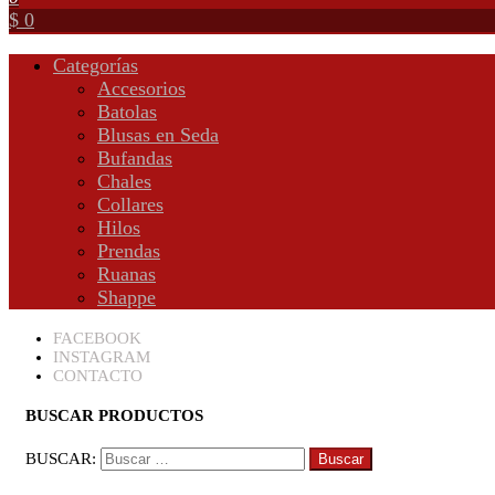
$ 0
Categorías
Accesorios
Batolas
Blusas en Seda
Bufandas
Chales
Collares
Hilos
Prendas
Ruanas
Shappe
FACEBOOK
INSTAGRAM
CONTACTO
BUSCAR PRODUCTOS
BUSCAR: