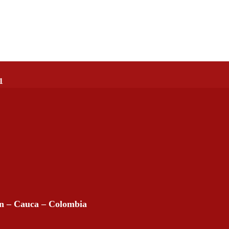
1
án – Cauca – Colombia