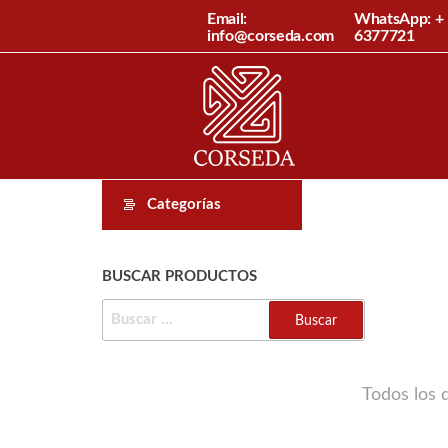
Saltar
Email:
WhatsApp: + 
info@corseda.com
6377721
al
Corseda
contenido
Corporación
para el
desarrollo
de la
sericultura
del Cauca
Categorías
BUSCAR PRODUCTOS
BUSCAR:
Todos los 