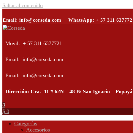
Saltar al contenido
Email: info@corseda.com
WhatsApp: + 57 311 637772
Corseda
Corporación para el desarrollo de la sericultura del Cauca
Movil: + 57 311 6377721
Email: info@corseda.com
Email: info@corseda.com
Dirección: Cra. 11 # 62N – 48 B/ San Ignacio – Popay
0
$ 0
Categorías
Accesorios