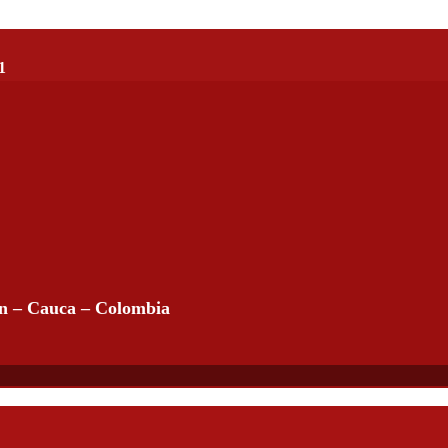
1
án – Cauca – Colombia