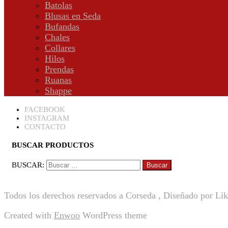
Batolas
Blusas en Seda
Bufandas
Chales
Collares
Hilos
Prendas
Ruanas
Shappe
FACEBOOK
INSTAGRAM
CONTACTO
BUSCAR PRODUCTOS
BUSCAR:
Todos los derechos reservados a Corseda , Diseñado por Li
Created with
Enwoo
WordPress theme