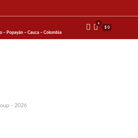
0
$ 0
io – Popayán – Cauca – Colombia
roup - 2026