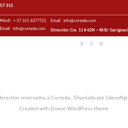
57 311
Movil: + 57 311 6377721
Email: info@corseda.com
Email: info@corseda.com
Dirección: Cra. 11 # 62N – 48 B/ San Ignac
derechos reservados a Corseda , Diseñado por Likesoftg
Created with
Enwoo
WordPress theme