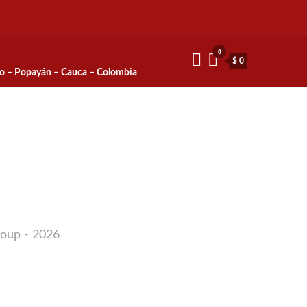
0
$ 0
io – Popayán – Cauca – Colombia
roup - 2026