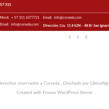
57 311
Movil: + 57 311 6377721
Email: info@corseda.com
Email: info@corseda.com
Dirección: Cra. 11 # 62N – 48 B/ San Ignac
derechos reservados a Corseda , Diseñado por Likesoftg
Created with
Enwoo
WordPress theme