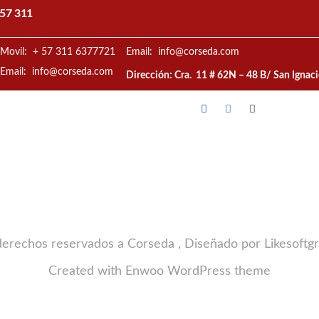
57 311
Movil: + 57 311 6377721
Email: info@corseda.com
Email: info@corseda.com
Dirección: Cra. 11 # 62N – 48 B/ San Ignac
derechos reservados a Corseda , Diseñado por Likesoftg
Created with
Enwoo
WordPress theme