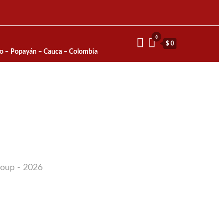
0
$ 0
io – Popayán – Cauca – Colombia
roup - 2026