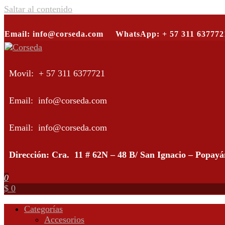
Saltar al contenido
Email: info@corseda.com
WhatsApp: + 57 311 637772
Corseda
Corporación para el desarrollo de la sericultura del Cauca
Movil: + 57 311 6377721
Email: info@corseda.com
Email: info@corseda.com
Dirección: Cra. 11 # 62N – 48 B/ San Ignacio – Popay
0
$ 0
Categorías
Accesorios