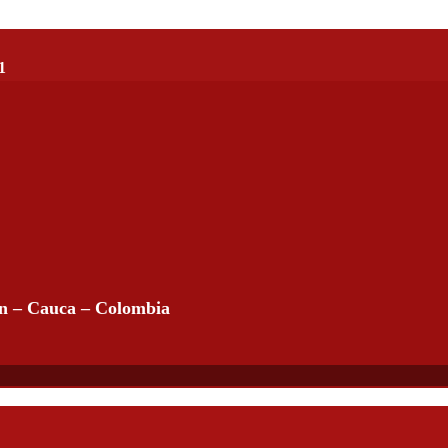
1
án – Cauca – Colombia