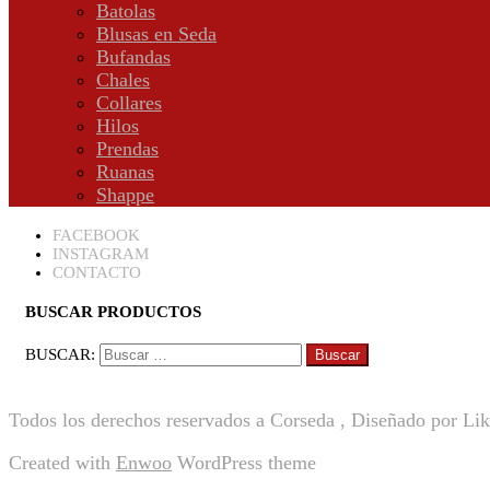
Batolas
Blusas en Seda
Bufandas
Chales
Collares
Hilos
Prendas
Ruanas
Shappe
FACEBOOK
INSTAGRAM
CONTACTO
BUSCAR PRODUCTOS
BUSCAR:
Todos los derechos reservados a Corseda , Diseñado por Li
Created with
Enwoo
WordPress theme