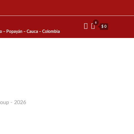
0
$ 0
io – Popayán – Cauca – Colombia
roup - 2026