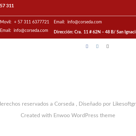
57 311
Movil: + 57 311 6377721
Email: info@corseda.com
Email: info@corseda.com
Dirección: Cra. 11 # 62N – 48 B/ San Ignac
derechos reservados a Corseda , Diseñado por Likesoftg
Created with
Enwoo
WordPress theme