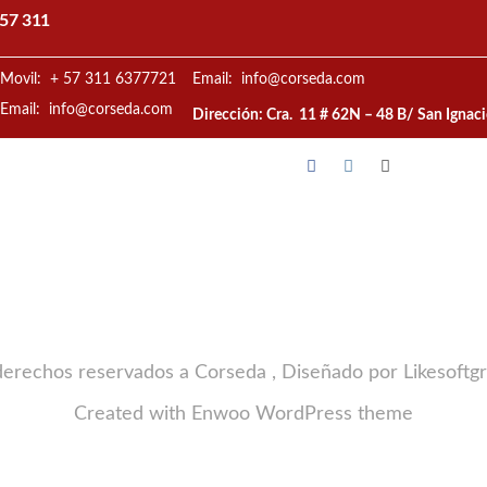
57 311
Movil: + 57 311 6377721
Email: info@corseda.com
Email: info@corseda.com
Dirección: Cra. 11 # 62N – 48 B/ San Ignac
derechos reservados a Corseda , Diseñado por Likesoftg
Created with
Enwoo
WordPress theme