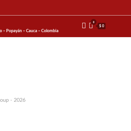
0
$ 0
io – Popayán – Cauca – Colombia
roup - 2026