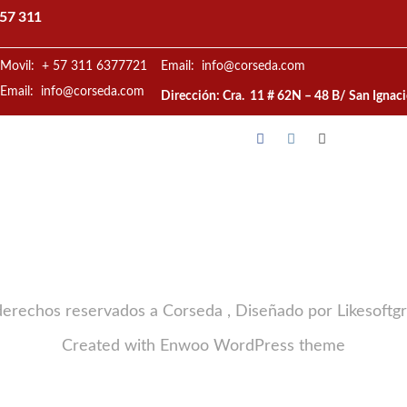
57 311
Movil: + 57 311 6377721
Email: info@corseda.com
Email: info@corseda.com
Dirección: Cra. 11 # 62N – 48 B/ San Ignac
derechos reservados a Corseda , Diseñado por Likesoftg
Created with
Enwoo
WordPress theme