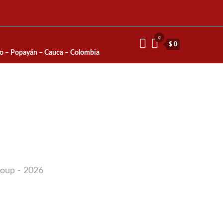
0
$ 0
io – Popayán – Cauca – Colombia
roup - 2026