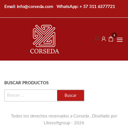
Saltar
Email: info@corseda.com
WhatsApp: + 57 311 6377721
al
contenido
Corseda
Corporación
para el
0
desarrollo
de la
sericultura
del Cauca
BUSCAR PRODUCTOS
BUSCAR:
Todos los derechos reservados a Corseda , Diseñado por
Likesoftgroup - 2026