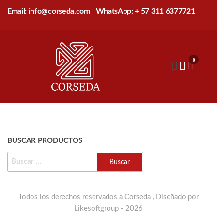
Saltar
Email: info@corseda.com
WhatsApp: + 57 311 6377721
al
contenido
Corseda
Corporación
para el
0
desarrollo
de la
sericultura
del Cauca
BUSCAR PRODUCTOS
BUSCAR:
Todos los derechos reservados a Corseda , Diseñado por
Likesoftgroup - 2026