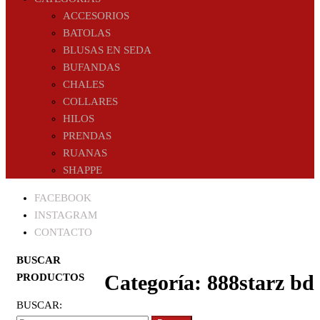
ACCESORIOS
BATOLAS
BLUSAS EN SEDA
BUFANDAS
CHALES
COLLARES
HILOS
PRENDAS
RUANAS
SHAPPE
FACEBOOK
INSTAGRAM
CONTACTO
BUSCAR
Categoría:
888starz bd
PRODUCTOS
BUSCAR: