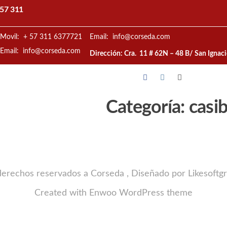
57 311
Movil: + 57 311 6377721
Email: info@corseda.com
Email: info@corseda.com
Dirección: Cra. 11 # 62N – 48 B/ San Ignac
Categoría:
casi
derechos reservados a Corseda , Diseñado por Likesoftg
Created with
Enwoo
WordPress theme