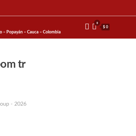
0
$ 0
io – Popayán – Cauca – Colombia
bom tr
roup - 2026