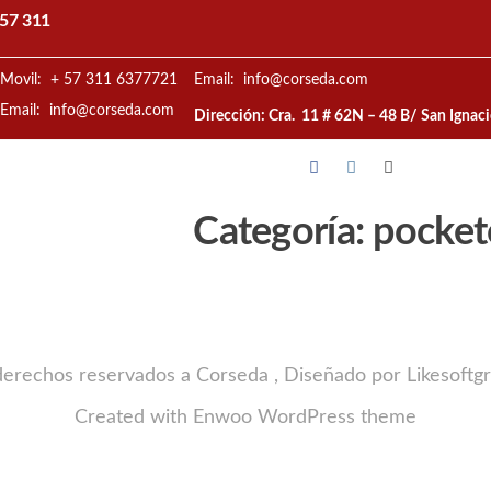
57 311
Movil: + 57 311 6377721
Email: info@corseda.com
Email: info@corseda.com
Dirección: Cra. 11 # 62N – 48 B/ San Ignac
Categoría:
pocket
derechos reservados a Corseda , Diseñado por Likesoftg
Created with
Enwoo
WordPress theme