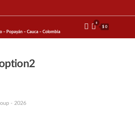
0
$ 0
io – Popayán – Cauca – Colombia
option2
roup - 2026