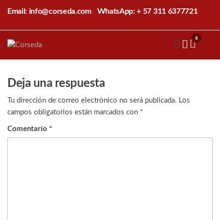
Saltar
Email: info@corseda.com
WhatsApp: + 57 311 6377721
al
contenido
0
Corseda
Corporación
para el
desarrollo
de la
Deja una respuesta
sericultura
del Cauca
Tu dirección de correo electrónico no será publicada.
Los
campos obligatorios están marcados con
*
Comentario
*