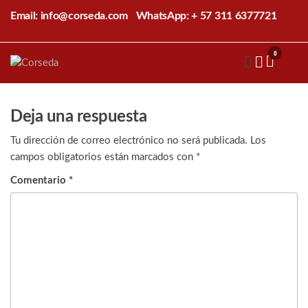
Saltar
Email: info@corseda.com
WhatsApp: + 57 311 6377721
al
contenido
0
Corseda
Corporación
para el
desarrollo
de la
Deja una respuesta
sericultura
del Cauca
Tu dirección de correo electrónico no será publicada.
Los
campos obligatorios están marcados con
*
Comentario
*