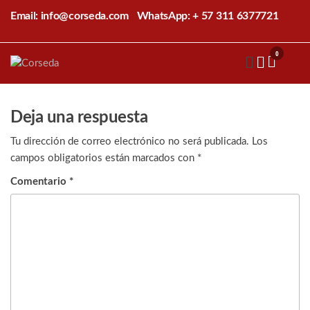
Saltar
Email: info@corseda.com
WhatsApp: + 57 311 6377721
al
contenido
0
Corseda
Corporación
para el
desarrollo
de la
Deja una respuesta
sericultura
del Cauca
Tu dirección de correo electrónico no será publicada.
Los
campos obligatorios están marcados con
*
Comentario
*