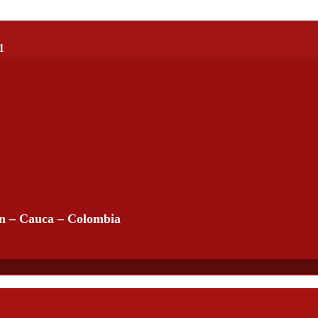
1
án – Cauca – Colombia