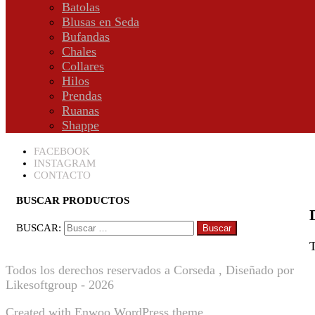
Batolas
Blusas en Seda
Bufandas
Chales
Collares
Hilos
Prendas
Ruanas
Shappe
FACEBOOK
INSTAGRAM
CONTACTO
BUSCAR PRODUCTOS
BUSCAR:
T
Todos los derechos reservados a Corseda , Diseñado por
Likesoftgroup - 2026
Created with
Enwoo
WordPress theme