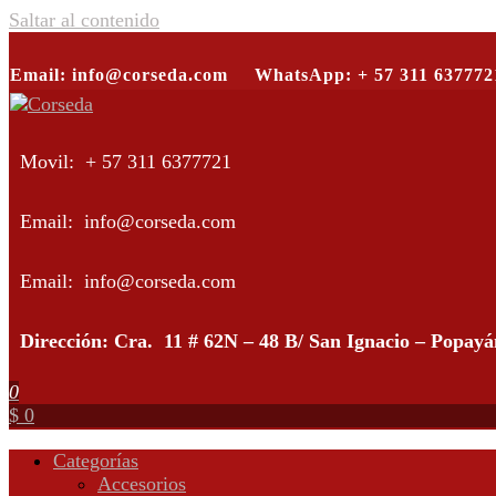
Saltar al contenido
Email: info@corseda.com
WhatsApp: + 57 311 637772
Corseda
Corporación para el desarrollo de la sericultura del Cauca
Movil: + 57 311 6377721
Email: info@corseda.com
Email: info@corseda.com
Dirección: Cra. 11 # 62N – 48 B/ San Ignacio – Popay
0
$ 0
Categorías
Accesorios