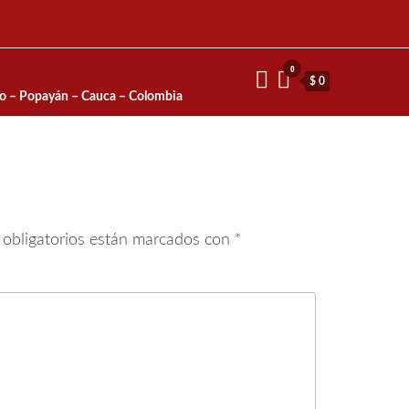
0
$ 0
io – Popayán – Cauca – Colombia
obligatorios están marcados con
*