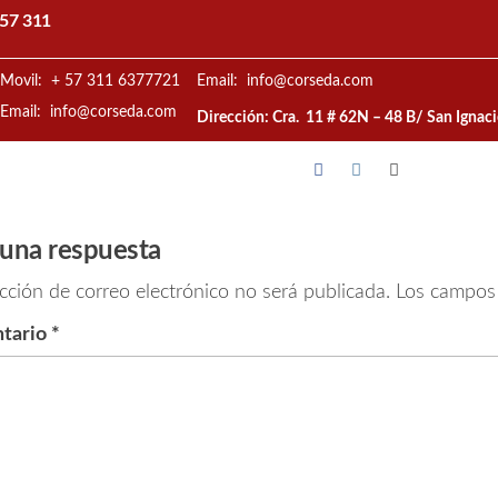
57 311
Movil: + 57 311 6377721
Email: info@corseda.com
Email: info@corseda.com
Dirección: Cra. 11 # 62N – 48 B/ San Ignac
 una respuesta
cción de correo electrónico no será publicada.
Los campos 
tario
*