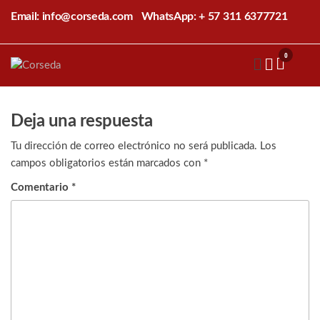
Saltar
Email: info@corseda.com
WhatsApp: + 57 311 6377721
al
contenido
0
Corseda
Corporación
para el
desarrollo
de la
Deja una respuesta
sericultura
del Cauca
Tu dirección de correo electrónico no será publicada.
Los
campos obligatorios están marcados con
*
Comentario
*