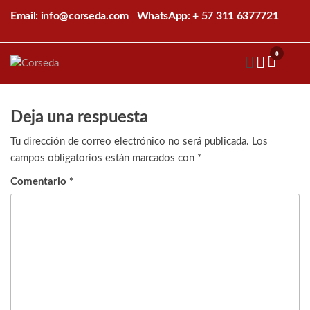
Saltar
Email: info@corseda.com
WhatsApp: + 57 311 6377721
al
contenido
0
Corseda
Corporación
para el
desarrollo
de la
Deja una respuesta
sericultura
del Cauca
Tu dirección de correo electrónico no será publicada.
Los
campos obligatorios están marcados con
*
Comentario
*