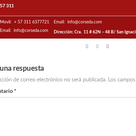
57 311
Movil: + 57 311 6377721
Email: info@corseda.com
Email: info@corseda.com
Dirección: Cra. 11 # 62N – 48 B/ San Ignac
 una respuesta
cción de correo electrónico no será publicada.
Los campos 
tario
*