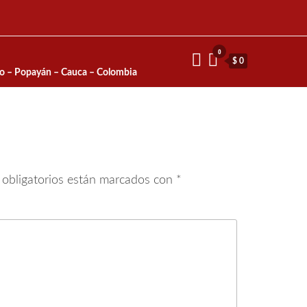
0
$ 0
io – Popayán – Cauca – Colombia
obligatorios están marcados con
*