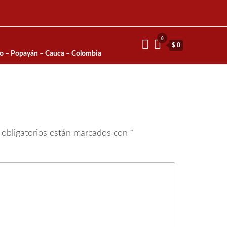
0
$ 0
io – Popayán – Cauca – Colombia
obligatorios están marcados con
*