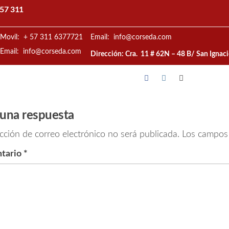
57 311
Movil: + 57 311 6377721
Email: info@corseda.com
Email: info@corseda.com
Dirección: Cra. 11 # 62N – 48 B/ San Ignac
 una respuesta
cción de correo electrónico no será publicada.
Los campos 
tario
*