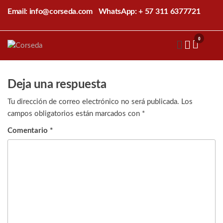
Saltar
Email: info@corseda.com
WhatsApp: + 57 311 6377721
al
contenido
0
Corseda
Corporación
para el
desarrollo
de la
Deja una respuesta
sericultura
del Cauca
Tu dirección de correo electrónico no será publicada.
Los
campos obligatorios están marcados con
*
Comentario
*