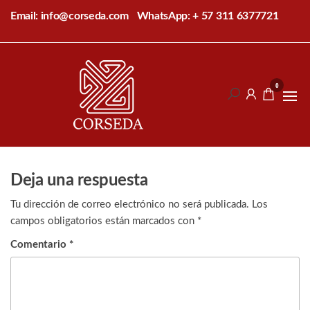
Saltar
Email: info@corseda.com
WhatsApp: + 57 311 6377721
al
contenido
Corseda
Corporación
para el
0
desarrollo
de la
sericultura
del Cauca
Deja una respuesta
Tu dirección de correo electrónico no será publicada.
Los
campos obligatorios están marcados con
*
Comentario
*