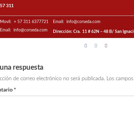
57 311
Movil: + 57 311 6377721
Email: info@corseda.com
Email: info@corseda.com
Dirección: Cra. 11 # 62N – 48 B/ San Ignac
 una respuesta
cción de correo electrónico no será publicada.
Los campos 
tario
*