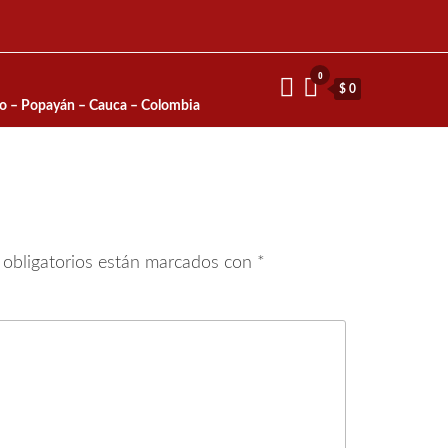
0
$ 0
io – Popayán – Cauca – Colombia
obligatorios están marcados con
*