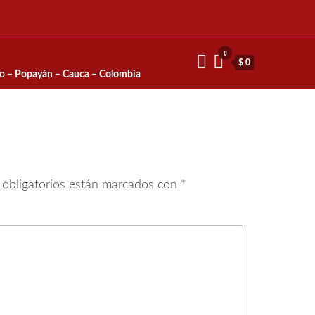
0
$ 0
io – Popayán – Cauca – Colombia
obligatorios están marcados con
*