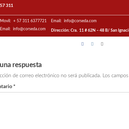
57 311
Movil: + 57 311 6377721
Email: info@corseda.com
Email: info@corseda.com
Dirección: Cra. 11 # 62N – 48 B/ San Ignac
 una respuesta
cción de correo electrónico no será publicada.
Los campos 
tario
*