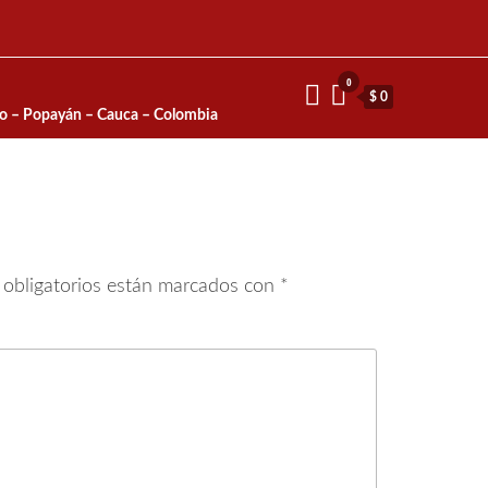
0
$ 0
io – Popayán – Cauca – Colombia
obligatorios están marcados con
*