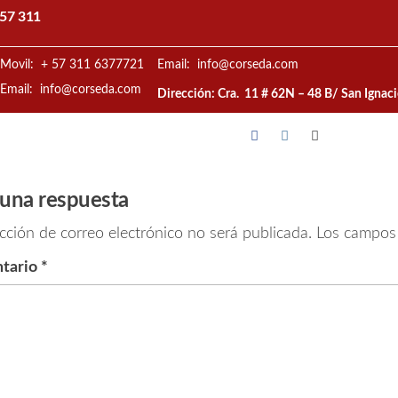
57 311
Movil: + 57 311 6377721
Email: info@corseda.com
Email: info@corseda.com
Dirección: Cra. 11 # 62N – 48 B/ San Ignac
 una respuesta
cción de correo electrónico no será publicada.
Los campos 
tario
*