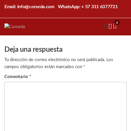
Saltar
Email: info@corseda.com
WhatsApp: + 57 311 6377721
al
contenido
0
Corseda
Corporación
para el
desarrollo
de la
Deja una respuesta
sericultura
del Cauca
Tu dirección de correo electrónico no será publicada.
Los
campos obligatorios están marcados con
*
Comentario
*