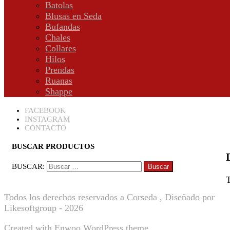
Batolas
Blusas en Seda
Bufandas
Chales
Collares
Hilos
Prendas
Ruanas
Shappe
FACEBOOK
INSTAGRAM
CONTACTO
BUSCAR PRODUCTOS
BUSCAR:
T
Todos los derechos reservados a Corseda , Diseñado por
Likesoftgroup - 2026
Created with
Enwoo
WordPress theme