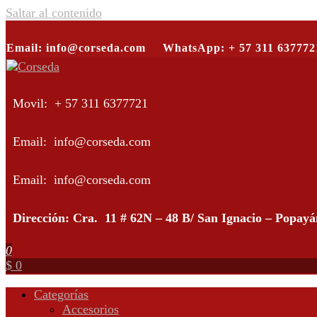
Saltar al contenido
Email: info@corseda.com
WhatsApp: + 57 311 637772
Corseda
Corporación para el desarrollo de la sericultura del Cauca
Movil: + 57 311 6377721
Email: info@corseda.com
Email: info@corseda.com
Dirección: Cra. 11 # 62N – 48 B/ San Ignacio – Popay
0
$ 0
Categorías
Accesorios