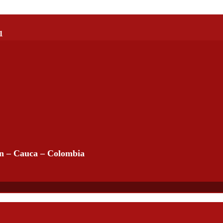
1
án – Cauca – Colombia