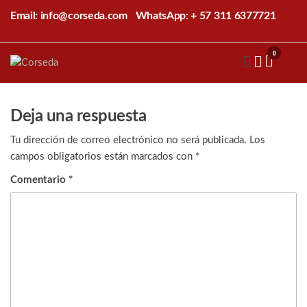
Saltar
Email: info@corseda.com
WhatsApp: + 57 311 6377721
al
contenido
0
Corseda
Corporación
para el
desarrollo
de la
Deja una respuesta
sericultura
del Cauca
Tu dirección de correo electrónico no será publicada.
Los
campos obligatorios están marcados con
*
Comentario
*