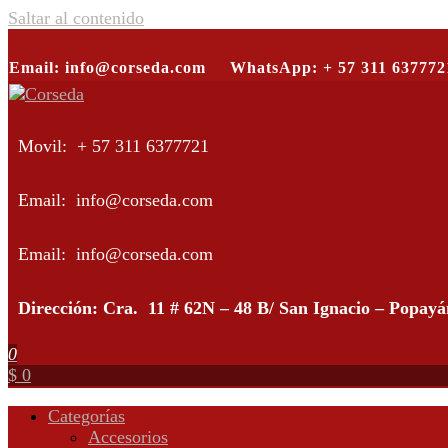
Saltar al contenido
Email: info@corseda.com
WhatsApp: + 57 311 637772
Corseda
Corporación para el desarrollo de la sericultura del Cauca
Movil: + 57 311 6377721
Email: info@corseda.com
Email: info@corseda.com
Dirección: Cra. 11 # 62N – 48 B/ San Ignacio – Popay
0
$ 0
Categorías
Accesorios