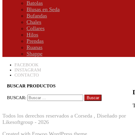
Batolas
Blusas en Seda
Bufandas
Chales
Collares
Hilos
Prendas
Ruanas
Shappe
FACEBOOK
INSTAGRAM
CONTACTO
BUSCAR PRODUCTOS
BUSCAR:
T
Todos los derechos reservados a Corseda , Diseñado por
Likesoftgroup - 2026
Created with
Enwoo
WordPress theme