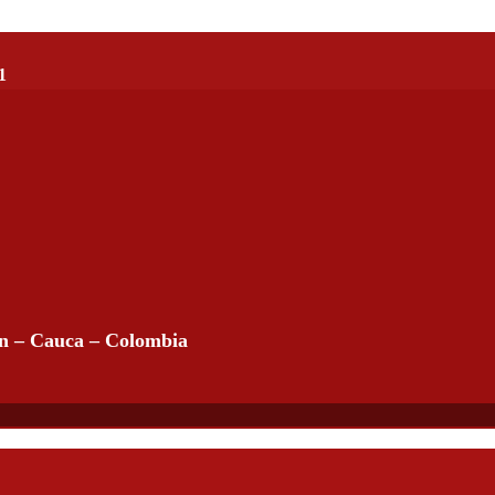
1
án – Cauca – Colombia