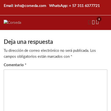
Saltar
Email: info@corseda.com
WhatsApp: + 57 311 6377721
al
contenido
0
Corseda
Corporación
para el
desarrollo
de la
Deja una respuesta
sericultura
del Cauca
Tu dirección de correo electrónico no será publicada.
Los
campos obligatorios están marcados con
*
Comentario
*