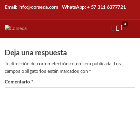
Saltar
Email: info@corseda.com
WhatsApp: + 57 311 6377721
al
contenido
0
Corseda
Corporación
para el
desarrollo
de la
Deja una respuesta
sericultura
del Cauca
Tu dirección de correo electrónico no será publicada.
Los
campos obligatorios están marcados con
*
Comentario
*