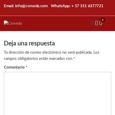
Saltar
Email: info@corseda.com
WhatsApp: + 57 311 6377721
al
contenido
0
Corseda
Corporación
para el
desarrollo
de la
Deja una respuesta
sericultura
del Cauca
Tu dirección de correo electrónico no será publicada.
Los
campos obligatorios están marcados con
*
Comentario
*