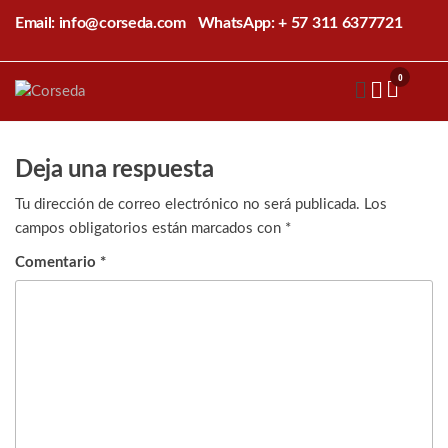
Saltar
Email: info@corseda.com
WhatsApp: + 57 311 6377721
al
contenido
0
Corseda
Corporación
para el
desarrollo
de la
Deja una respuesta
sericultura
del Cauca
Tu dirección de correo electrónico no será publicada.
Los
campos obligatorios están marcados con
*
Comentario
*