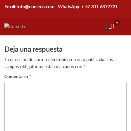
Saltar
Email: info@corseda.com
WhatsApp: + 57 311 6377721
al
contenido
0
Corseda
Corporación
para el
desarrollo
de la
Deja una respuesta
sericultura
del Cauca
Tu dirección de correo electrónico no será publicada.
Los
campos obligatorios están marcados con
*
Comentario
*